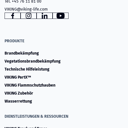
Tel. +45 76 11 81 00
VIKING@viking-life.com
www.facebook.com
www.instagram.com
www.linkedin.com
YouTube
PRODUKTE
Brandbekämpfung
Vegetationsbrandbekämpfung
Technische Hilfeleistung
VIKING PartX™
VIKING Flammschutzhauben
VIKING Zubehör
Wasserrettung
DIENSTLEISTUNGEN & RESSOURCEN