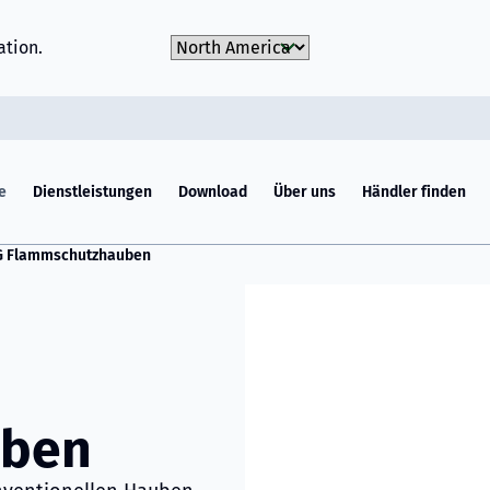
Choose Market
ation.
e
Dienstleistungen
Download
Über uns
Händler finden
G Flammschutzhauben
uben