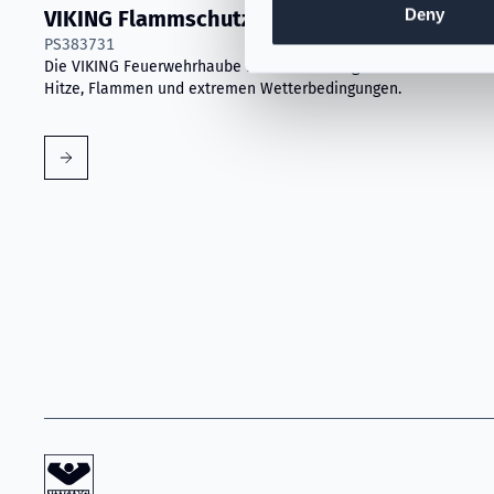
Deny
VIKING Flammschutzhaube Aramid Blau
PS383731
Die VIKING Feuerwehrhaube bietet hervorragenden Schutz vor
Hitze, Flammen und extremen Wetterbedingungen.