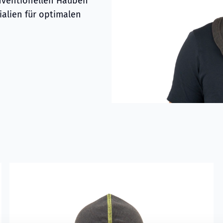
onventionellen Hauben
ialien für optimalen
au
Read more about
VIKING Flammschutzhaube Grau