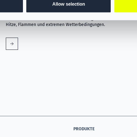
Allow selection
VIKING Flammschutzhaube Grau
PS384367
Die VIKING Feuerwehrhaube bietet hervorragenden Schutz vor
Hitze, Flammen und extremen Wetterbedingungen.
PRODUKTE