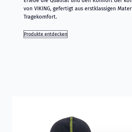
Erlebe die Qualität und den Komfort der k
von VIKING, gefertigt aus erstklassigen Mater
Tragekomfort.
Produkte entdecken
Read more about
VIKING Flammschutzhaube Aramid Bl