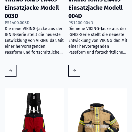
Einsatzjacke Modell
Einsatzjacke Modell
003D
004D
PS1400.003D
PS1400.004D
Die neue VIKING-Jacke aus der
Die neue VIKING-Jacke aus der
IGNIS-Serie stellt die neueste
IGNIS-Serie stellt die neueste
Entwicklung von VIKING dar. Mit
Entwicklung von VIKING dar. Mit
einer hervorragenden
einer hervorragenden
Passform und fortschrittlichen
Passform und fortschrittlichen
Details bietet sie
Details bietet sie
Feuerwehrleuten den besten
Feuerwehrleuten den besten
Schutz und anpassbare
Schutz und anpassbare
Optionen nach ihren
Optionen nach ihren
Anforderungen.
Anforderungen.
Read more about
VIKING IGNIS Einsatzhose Modell 503D
Read more about
VIKING IGNI