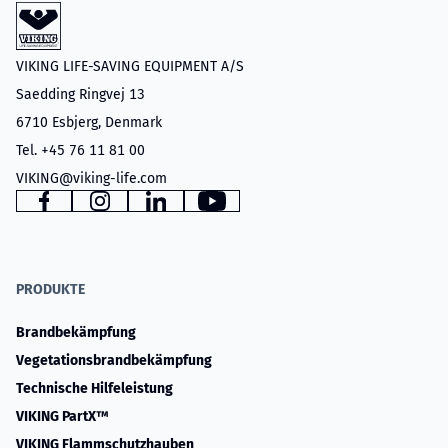
VIKING LIFE-SAVING EQUIPMENT A/S
Saedding Ringvej 13
6710 Esbjerg, Denmark
Tel. +45 76 11 81 00
VIKING@viking-life.com
www.facebook.com
www.instagram.com
www.linkedin.com
YouTube
PRODUKTE
Brandbekämpfung
Vegetationsbrandbekämpfung
Technische Hilfeleistung
VIKING PartX™
VIKING Flammschutzhauben