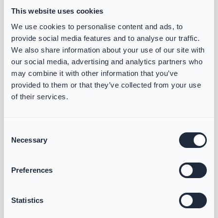
Schultern
This website uses cookies
Erhöhen die Haltbarkeit, ohne die Atmungsaktivität zu
We use cookies to personalise content and ads, to
beeinträchtigen.
provide social media features and to analyse our traffic.
We also share information about your use of our site with
our social media, advertising and analytics partners who
may combine it with other information that you’ve
provided to them or that they’ve collected from your use
Engagiert für Deinen
of their services.
vollständigen Schutz -
Consent
VIKING PartX™
Necessary
Selection
Partikelschutz
Preferences
Der VIKING IGNIS ist auch mit optionalem
VIKING PartX™ Partikelschutz an den
Statistics
Manschetten und Hosenbeinen erhältlich,