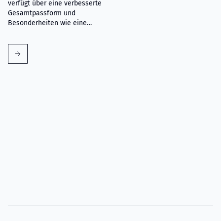
verfügt über eine verbesserte
Gesamtpassform und
Besonderheiten wie eine
stützende Lendenwirbelpartie,
verbesserte Anfasslaschen an
den Taschen und ergonomisch
geformte Knie.