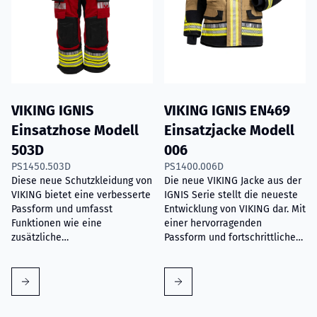
VIKING IGNIS
VIKING IGNIS EN469
Einsatzhose Modell
Einsatzjacke Modell
503D
006
PS1450.503D
PS1400.006D
Diese neue Schutzkleidung von
Die neue VIKING Jacke aus der
VIKING bietet eine verbesserte
IGNIS Serie stellt die neueste
Passform und umfasst
Entwicklung von VIKING dar. Mit
Funktionen wie eine
einer hervorragenden
zusätzliche
Passform und fortschrittlichen
Lendenwirbelstütze,
Details bietet sie
verbesserte leicht zugängliche
Feuerwehrleuten den besten
Taschen und ergonomisch
Schutz und anpassbare
gestaltete Ellbogen und Knie.
Optionen nach ihren
Anforderungen.