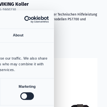
VIKING Koller
S-5900230
Der Koller ist für Einsatzanzüge in der Technischen Hilfeleistung
konzipiert und passt zu den Jackenmodellen PS7700 und
PS7704.
About
se our traffic. We also share
hnology
Read more about
VIKING Verstellbare Funkgerätetasche
ers who may combine it with
 services.
Marketing