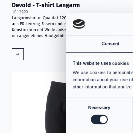
Devold - T-shirt Langarm
101292X
Langarmshirt in Qualität 120 von Devold. Dieses Shirt besteht
aus FR Lenzing-Fasern und ist flammhemmend. Die Zwei-Wege-
Konstruktion mit Wolle außen und FR Lenzing innen sorgt für
ein angenehmes Hautgefühl.
Consent
This website uses cookies
We use cookies to personalis
Read more about
Devold - Lange Hose
information about your use of
other information that you’ve
Consent
Necessary
Selection