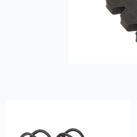
Read more about
HARVIK® Feuerwehrstiefel