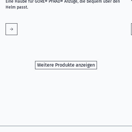
Eine Haube für GORE® PYRAD® Anzüge, die bequem über den
Helm passt.
Weitere Produkte anzeigen