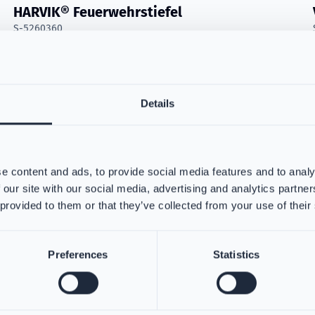
HARVIK® Feuerwehrstiefel
S-5260360
Der Feuerwehrstiefel besteht aus Flammschutzgummi und
bietet eine effektive Wärmedämmung.
Details
e content and ads, to provide social media features and to analy
Read more about
VIKING Haube GORE® PYRAD® Fabric Tec
 our site with our social media, advertising and analytics partn
 provided to them or that they’ve collected from your use of their
Preferences
Statistics