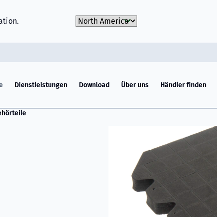
Choose Market
ation.
e
Dienstleistungen
Download
Über uns
Händler finden
hörteile