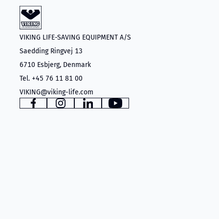
VIKING LIFE-SAVING EQUIPMENT A/S
Saedding Ringvej 13
6710 Esbjerg, Denmark
Tel. +45 76 11 81 00
VIKING@viking-life.com
www.facebook.com
www.instagram.com
www.linkedin.com
YouTube