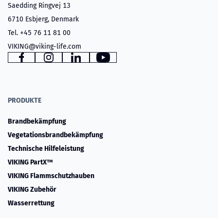
Saedding Ringvej 13
6710 Esbjerg, Denmark
Tel. +45 76 11 81 00
VIKING@viking-life.com
www.facebook.com
www.instagram.com
www.linkedin.com
YouTube
PRODUKTE
Brandbekämpfung
Vegetationsbrandbekämpfung
Technische Hilfeleistung
VIKING PartX™
VIKING Flammschutzhauben
VIKING Zubehör
Wasserrettung