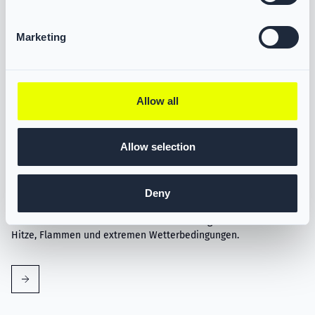
Marketing
Allow all
Allow selection
VIKING Flammschutzhaube Aramid Blau
Deny
PS383731
Die VIKING Feuerwehrhaube bietet hervorragenden Schutz vor
Hitze, Flammen und extremen Wetterbedingungen.