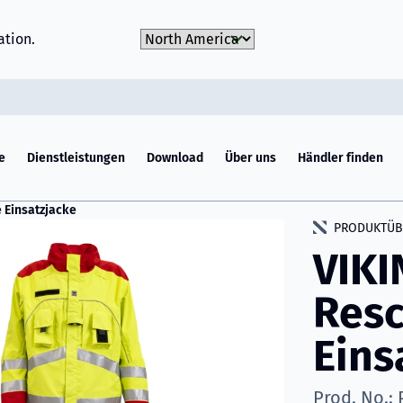
Choose Market
ation.
e
Dienstleistungen
Download
Über uns
Händler finden
 Einsatzjacke
PRODUKTÜB
VIKI
Res
Eins
Prod. No.: