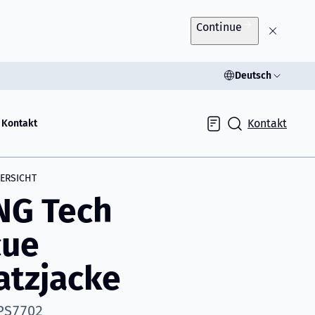
Continue
Deutsch
Kontakt
Kontakt
Inquiry
ERSICHT
NG Tech
cue
atzjacke
 PS7702