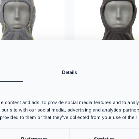
Details
lammschutzhaube mit
VIKING Flammschutzh
e content and ads, to provide social media features and to analy
PS384367
ano Flex Technologie
 our site with our social media, advertising and analytics partn
Die VIKING Feuerwehrhaube biet
 provided to them or that they’ve collected from your use of their
hervorragenden Schutz vor Hitz
und extremen Wetterbedingunge
ge Haube von VIKING bietet
chen Schutz für Nacken, Ohren