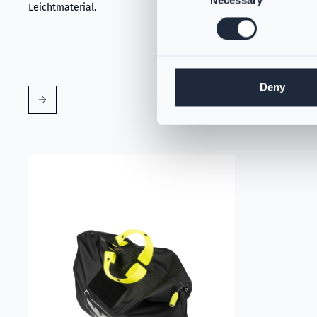
Necessary
Selection
Leichtmaterial.
und Kieferber
Dieser Durch
Feuerwehrha
Sicherheit.
Deny
Mehr erfahren über VIKING PartX™ Wäschetasche