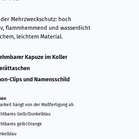
nder Mehrzweckschutz: hoch
iv, flammhemmend und wasserdicht
schem, leichtem Material.
ehmbarer Kapuze im Koller
erättaschen
on-Clips und Namensschild
ben
arkeit hängt von der Maßfertigung ab
chtbares Gelb/Dunkelblau
chtbares gelb/Orange
nkelblau