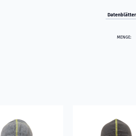
Datenblätter
MENGE:
ren über VIKING Flammschutzhaube mit Nomex® Nano Flex Tec
Mehr erfahren über VIKING 