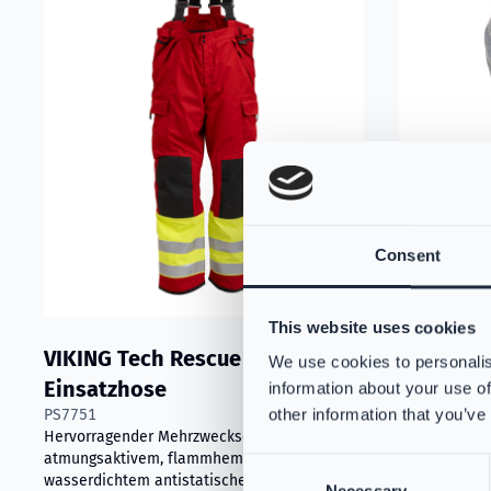
Consent
This website uses cookies
VIKING Tech Rescue
VIKING F
We use cookies to personalis
Einsatzhose
Nomex® N
information about your use of
PS7751
other information that you’ve
Hellgrau
Hervorragender Mehrzweckschutz mit hoch
PS384168
atmungsaktivem, flammhemmendem und
Consent
Die dreilagi
wasserdichtem antistatischem
fortschrittli