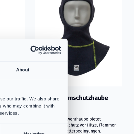
About
aube Grau
VIKING Flammschutzhaube
se our traffic. We also share
Aramid Blau
ers who may combine it with
et
PS383731
 services.
e, Flammen
Die VIKING Feuerwehrhaube bietet
n.
hervorragenden Schutz vor Hitze, Flammen
und extremen Wetterbedingungen.