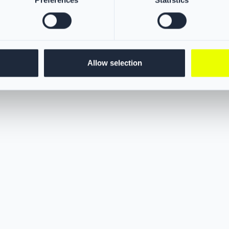
Preferences
Statistics
eich vor gefährlichen Partikeln.
bruch im Barriere-Schutz für
uben gewährleistet maximale
Allow selection