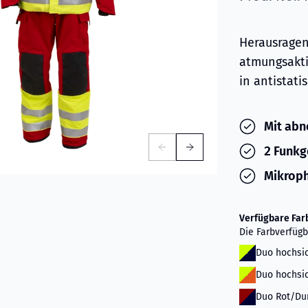
Herausrage
atmungsakt
in antistati
Mit abn
2 Funkg
Mikroph
Verfügbare Far
Die Farbverfügb
Duo hochsi
Duo hochsi
Duo Rot/Du