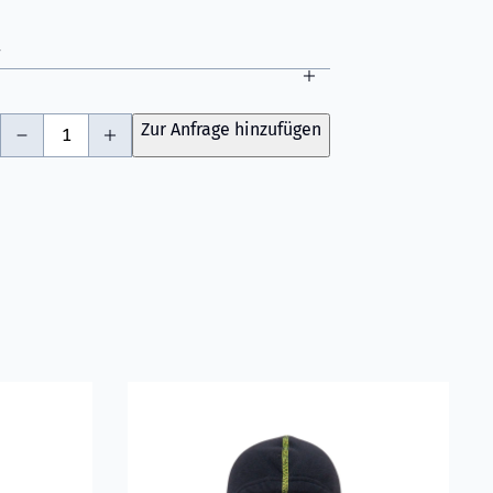
-
+
Zur Anfrage hinzufügen
hnologie Hellgrau
Flammschutzhaube Grau
Mehr erfahren über VIKING Flammschutzhaub