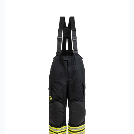
Mehr erfahren über VIKING Tech Rescue Einsatzhosen Model